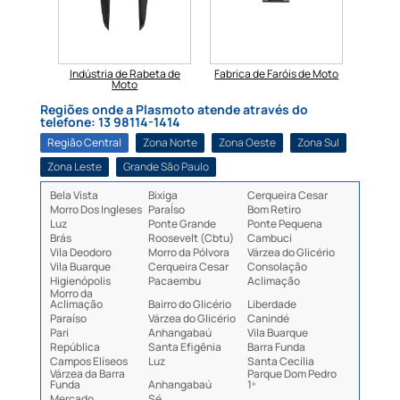
beta de
Indústria de Rabeta de
Fabrica de Faróis de Moto
Fabri
Moto
Regiões onde a Plasmoto atende através do
telefone: 13 98114-1414
Região Central
Zona Norte
Zona Oeste
Zona Sul
Zona Leste
Grande São Paulo
Bela Vista
Bixiga
Cerqueira Cesar
Morro Dos Ingleses
ParaÍso
Bom Retiro
Luz
Ponte Grande
Ponte Pequena
Brás
Roosevelt (Cbtu)
Cambuci
Vila Deodoro
Morro da Pólvora
Várzea do Glicério
Vila Buarque
Cerqueira Cesar
Consolação
Higienópolis
Pacaembu
Aclimação
Morro da
Aclimação
Bairro do Glicério
Liberdade
Paraíso
Várzea do Glicério
Canindé
Pari
Anhangabaú
Vila Buarque
República
Santa Efigênia
Barra Funda
Campos Elíseos
Luz
Santa Cecília
Várzea da Barra
Parque Dom Pedro
Funda
Anhangabaú
1º
Mercado
Sé