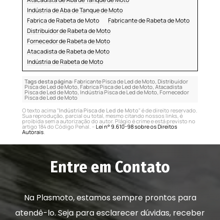
Indústria de Aba de Tanque de Moto
Fabrica de Rabeta de Moto
Fabricante de Rabeta de Moto
Distribuidor de Rabeta de Moto
Fornecedor de Rabeta de Moto
Atacadista de Rabeta de Moto
Indústria de Rabeta de Moto
Tags desta página:
Fabricante Pisca de Led de Moto, Distribuidor
Pisca de Led de Moto, Fabrica Pisca de Led de Moto, Atacadista
Pisca de Led de Moto, Indústria Pisca de Led de Moto, Fornecedor
Pisca de Led de Moto
O texto acima "
Indústria Pisca de Led de Moto
" é de direito reservado.
Sua reprodução, parcial ou total, mesmo citando nossos links, é
proibida sem a autorização do autor. Plágio é crime e está previsto no
artigo 184 do Código Penal. –
Lei n° 9.610-98 sobre os Direitos
Autorais
.
Entre em Contato
Na Plasmoto, estamos sempre prontos para
atendê-lo. Seja para esclarecer dúvidas, receber