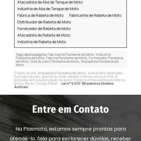
Atacadista de Aba de Tanque de Moto
Indústria de Aba de Tanque de Moto
Fabrica de Rabeta de Moto
Fabricante de Rabeta de Moto
Distribuidor de Rabeta de Moto
Fornecedor de Rabeta de Moto
Atacadista de Rabeta de Moto
Indústria de Rabeta de Moto
Tags desta página:
Fabricante Paralama de Moto, Indústria
Paralama de Moto, Fabrica Paralama de Moto, Fornecedor Paralama
de Moto, Distribuidor Paralama de Moto, Atacadista Paralama de
Moto
O texto acima "
Atacadista Paralama de Moto
" é de direito reservado.
Sua reprodução, parcial ou total, mesmo citando nossos links, é
proibida sem a autorização do autor. Plágio é crime e está previsto no
artigo 184 do Código Penal. –
Lei n° 9.610-98 sobre os Direitos
Autorais
.
Entre em Contato
Na Plasmoto, estamos sempre prontos para
atendê-lo. Seja para esclarecer dúvidas, receber