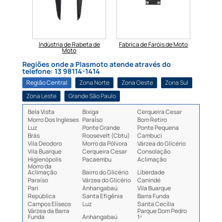
beta de
Indústria de Rabeta de
Fabrica de Faróis de Moto
Fabri
Moto
Regiões onde a Plasmoto atende através do
telefone: 13 98114-1414
Região Central
Zona Norte
Zona Oeste
Zona Sul
Zona Leste
Grande São Paulo
Bela Vista
Bixiga
Cerqueira Cesar
Morro Dos Ingleses
ParaÍso
Bom Retiro
Luz
Ponte Grande
Ponte Pequena
Brás
Roosevelt (Cbtu)
Cambuci
Vila Deodoro
Morro da Pólvora
Várzea do Glicério
Vila Buarque
Cerqueira Cesar
Consolação
Higienópolis
Pacaembu
Aclimação
Morro da
Aclimação
Bairro do Glicério
Liberdade
Paraíso
Várzea do Glicério
Canindé
Pari
Anhangabaú
Vila Buarque
República
Santa Efigênia
Barra Funda
Campos Elíseos
Luz
Santa Cecília
Várzea da Barra
Parque Dom Pedro
Funda
Anhangabaú
1º