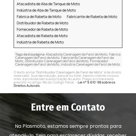
Atacadista de Aba de Tanque de Moto
Indústria de Aba de Tanque de Moto
Fabrica de Rabeta de Moto
Fabricante de Rabeta de Moto
Distribuidor de Rabeta de Moto
Fornecedor de Rabeta de Moto
Atacadista de Rabeta de Moto
Indústria de Rabeta de Moto
Tags desta página:
Atacadista Carenagem de Farol de Moto, Fabrica
Carenagem de Farol de Moto, Fabricante Carenagem de Farol de
Moto, Distribuidor Carenagem de Farol de Moto, Fornecedor
Carenagem de Farol de Moto, Indústria Carenagem de Farol de Moto
O texto acima "
Distribuidor Carenagem de Farol de Moto
" é de direito
reservado. Sua reprodução, parcial ou total, mesmo citando nossos
links, é proibida sem a autorização do autor. Plágio é crime e está
previsto no artigo 184 do Código Penal. –
Lei n° 9.610-98 sobre os
Direitos Autorais
.
Entre em Contato
Na Plasmoto, estamos sempre prontos para
atendê-lo. Seja para esclarecer dúvidas, receber