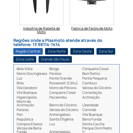
beta de
Indústria de Rabeta de
Fabrica de Faróis de Moto
Fabri
Moto
Regiões onde a Plasmoto atende através do
telefone: 13 98114-1414
Região Central
Zona Norte
Zona Oeste
Zona Sul
Zona Leste
Grande São Paulo
Bela Vista
Bixiga
Cerqueira Cesar
Morro Dos Ingleses
ParaÍso
Bom Retiro
Luz
Ponte Grande
Ponte Pequena
Brás
Roosevelt (Cbtu)
Cambuci
Vila Deodoro
Morro da Pólvora
Várzea do Glicério
Vila Buarque
Cerqueira Cesar
Consolação
Higienópolis
Pacaembu
Aclimação
Morro da
Aclimação
Bairro do Glicério
Liberdade
Paraíso
Várzea do Glicério
Canindé
Pari
Anhangabaú
Vila Buarque
República
Santa Efigênia
Barra Funda
Campos Elíseos
Luz
Santa Cecília
Várzea da Barra
Parque Dom Pedro
Funda
Anhangabaú
1º