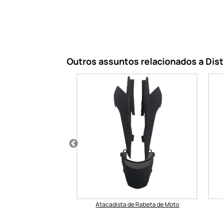
Outros assuntos relacionados a Dist
de Rabeta de Moto
Atacadista de Rabeta de Moto