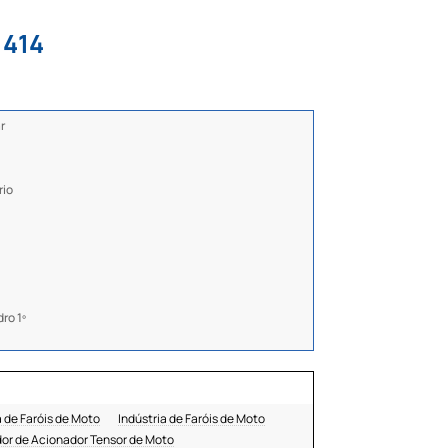
1414
r
rio
ro 1º
 de Faróis de Moto
Indústria de Faróis de Moto
or de Acionador Tensor de Moto