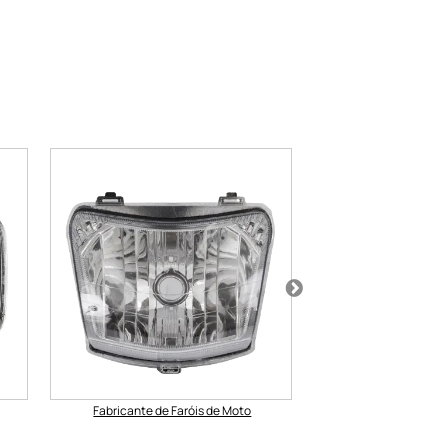
Fabricante de Faróis de Moto
Distribuidor de F