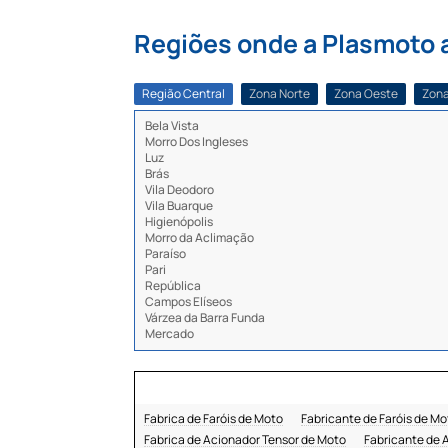
Regiões onde a Plasmoto a
Região Central
Zona Norte
Zona Oeste
Zona
Bela Vista
Morro Dos Ingleses
Luz
Brás
Vila Deodoro
Vila Buarque
Higienópolis
Morro da Aclimação
Paraíso
Pari
República
Campos Elíseos
Várzea da Barra Funda
Mercado
Fabrica de Faróis de Moto
Fabricante de Faróis de M
Fabrica de Acionador Tensor de Moto
Fabricante de 