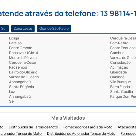
tende através do telefone: 13 98114-
 Sul
Zona Leste
Grande São Paulo
Bixiga
Cerqueira Cesa
ParaÍso
Bom Retiro
Ponte Grande
Ponte Pequena
Roosevelt (Cbtu)
Cambuci
Morro da Pólvora
Várzea do Glicé
Cerqueira Cesar
Consolação
Pacaembu
Aclimação
Bairro do Glicério
Liberdade
Várzea do Glicério
Canindé
Anhangabaú
Vila Buarque
Santa Efigênia
Barra Funda
Luz
Santa Cecília
Anhangabaú
Parque Dom Ped
Sé
Mais Visitados
oto
Distribuidor de Faróis de Moto
Fornecedor de Faróis de Moto
Atacadista
Acionador Tensor de Moto
Distribuidor de Acionador Tensor de Moto
Forneced