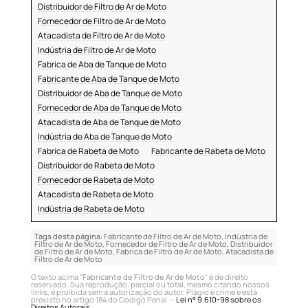
Distribuidor de Filtro de Ar de Moto
Fornecedor de Filtro de Ar de Moto
Atacadista de Filtro de Ar de Moto
Indústria de Filtro de Ar de Moto
Fabrica de Aba de Tanque de Moto
Fabricante de Aba de Tanque de Moto
Distribuidor de Aba de Tanque de Moto
Fornecedor de Aba de Tanque de Moto
Atacadista de Aba de Tanque de Moto
Indústria de Aba de Tanque de Moto
Fabrica de Rabeta de Moto
Fabricante de Rabeta de Moto
Distribuidor de Rabeta de Moto
Fornecedor de Rabeta de Moto
Atacadista de Rabeta de Moto
Indústria de Rabeta de Moto
Tags desta página:
Fabricante de Filtro de Ar de Moto, Indústria de
Filtro de Ar de Moto, Fornecedor de Filtro de Ar de Moto, Distribuidor
de Filtro de Ar de Moto, Fabrica de Filtro de Ar de Moto, Atacadista de
Filtro de Ar de Moto
O texto acima "
Fabricante de Filtro de Ar de Moto
" é de direito
reservado. Sua reprodução, parcial ou total, mesmo citando nossos
links, é proibida sem a autorização do autor. Plágio é crime e está
previsto no artigo 184 do Código Penal. –
Lei n° 9.610-98 sobre os
Direitos Autorais
.