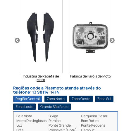
beta de
Indústria de Rabeta de
Fabrica de Faróis de Moto
Fabri
Moto
Regiões onde a Plasmoto atende através do
telefone: 13 98114-1414
Região Central
Zona Norte
Zona Oeste
Zona Sul
Zona Leste
Grande São Paulo
Bela Vista
Bixiga
Cerqueira Cesar
Morro Dos Ingleses
ParaÍso
Bom Retiro
Luz
Ponte Grande
Ponte Pequena
Brás
Roosevelt (Cbtu)
Cambuci