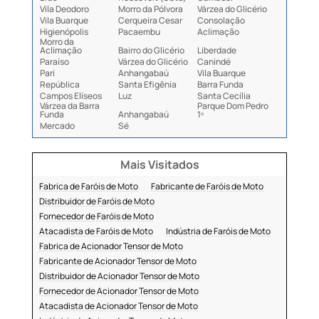
Vila Deodoro
Morro da Pólvora
Várzea do Glicério
Vila Buarque
Cerqueira Cesar
Consolação
Higienópolis
Pacaembu
Aclimação
Morro da
Aclimação
Bairro do Glicério
Liberdade
Paraíso
Várzea do Glicério
Canindé
Pari
Anhangabaú
Vila Buarque
República
Santa Efigênia
Barra Funda
Campos Elíseos
Luz
Santa Cecília
Várzea da Barra
Parque Dom Pedro
Funda
Anhangabaú
1º
Mercado
Sé
Mais Visitados
Fabrica de Faróis de Moto
Fabricante de Faróis de Moto
Distribuidor de Faróis de Moto
Fornecedor de Faróis de Moto
Atacadista de Faróis de Moto
Indústria de Faróis de Moto
Fabrica de Acionador Tensor de Moto
Fabricante de Acionador Tensor de Moto
Distribuidor de Acionador Tensor de Moto
Fornecedor de Acionador Tensor de Moto
Atacadista de Acionador Tensor de Moto